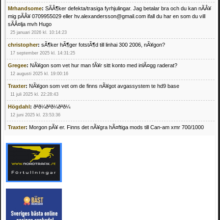
Mrhandsome
:
SÃÂ¶ker defekta/trasiga fyrhjulingar. Jag betalar bra och du kan nÃÂ¥
mig pÃÂ¥ 0709955029 eller hv.alexandersson@gmail.com ifall du har en som du vill
sÃÂ¤lja mvh Hugo
25 januari 2026 kl. 10:14:23
christopher
:
sÃ¶ker hÃ¶ger fotstÃ¶d till linhai 300 2006, nÃ¥gon?
17 september 2025 kl. 14:31:25
Gregee
:
NÃ¥gon som vet hur man fÃ¥r sitt konto med inlÃ¤gg raderat?
12 augusti 2025 kl. 19:00:16
Traxter
:
NÃ¥gon som vet om de finns nÃ¥got avgassystem te hd9 base
11 juli 2025 kl. 22:28:43
Högdahl
:
ðªð¼ðªð¼ðªð¼
12 juni 2025 kl. 23:53:36
Traxter
:
Morgon pÃ¥ er. Finns det nÃ¥gra hÃ¤ftiga mods till Can-am xmr 700/1000
24 februari 2025 kl. 10:23:25
Mrhandsome
:
SÃ¶ker defekta/trasiga fyrhjulingar. Jag betalar bra och du kan nÃ¥ mig
pÃ¥ 0709955029 eller hv.alexandersson@gmail.com ifall du har en som du vill sÃ¤lja
mvh Hugo
21 februari 2025 kl. 09:25:52
Oscar5
:
NÃ¥gon som vet vad man kan begÃ¤ra fÃ¶r en Honda TRX 350 FE 2005
med snÃ¶blad som fungerar utmÃ¤rkt .Har Ã¤rft den
4 februari 2025 kl. 19:20:50
Oscar5
:
44