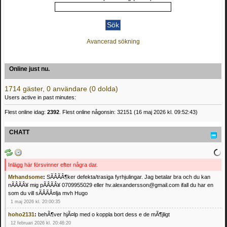
Avancerad sökning
Online just nu.
1714 gäster, 0 användare (0 dolda)
Users active in past minutes:
Flest online idag:
2392
. Flest online någonsin: 32151 (16 maj 2026 kl. 09:52:43)
CHATT
Inlägg här försvinner efter några dar.
Mrhandsome
:
SÃÂÃÂ¶ker defekta/trasiga fyrhjulingar. Jag betalar bra och du kan
nÃÂÃÂ¥ mig pÃÂÃÂ¥ 0709955029 eller hv.alexandersson@gmail.com ifall du har en
som du vill sÃÂÃÂ¤lja mvh Hugo
1 maj 2026 kl. 20:00:35
hoho2131
:
behÃ¶ver hjÃ¤lp med o koppla bort dess e de mÃ¶jligt
12 februari 2026 kl. 20:46:20