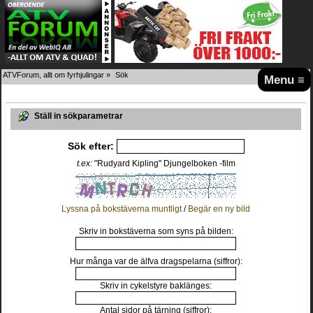
ATVForum, allt om fyrhjulingar
»
Sök
Menu ≡
Ställ in sökparametrar
Sök efter:
t.ex:
"Rudyard Kipling" Djungelboken -film
Lyssna på bokstäverna muntligt
/
Begär en ny bild
Skriv in bokstäverna som syns på bilden:
Hur många var de älfva dragspelarna (siffror):
Skriv in cykelstyre baklänges:
Antal sidor på tärning (siffror):