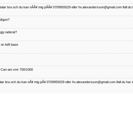
betalar bra och du kan nÃÂ¥ mig pÃÂ¥ 0709955029 eller hv.alexandersson@gmail.com ifall du 
nÃ¥gon?
¤gg raderat?
 te hd9 base
ll Can-am xmr 700/1000
talar bra och du kan nÃ¥ mig pÃ¥ 0709955029 eller hv.alexandersson@gmail.com ifall du har 
nda TRX 350 FE 2005 med snÃ¶blad som fungerar utmÃ¤rkt .Har Ã¤rft den
betalar bra och du kan nÃÂ¥ mig pÃÂ¥ 0709955029 eller hv.alexandersson@gmail.com ifall du 