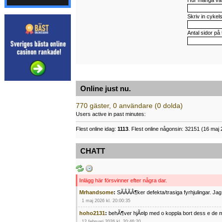
Hur många var 
Skriv in cykel
Antal sidor på 
Online just nu.
770 gäster, 0 användare (0 dolda)
Users active in past minutes:
Flest online idag:
1113
. Flest online någonsin: 32151 (16 maj 
CHATT
Inlägg här försvinner efter några dar.
Mrhandsome
:
SÃÂÃÂ¶ker defekta/trasiga fyrhjulingar. J
1 maj 2026 kl. 20:00:35
hoho2131
:
behÃ¶ver hjÃ¤lp med o koppla bort dess e de m
12 februari 2026 kl. 20:46:20