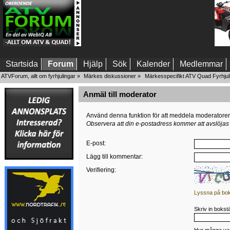
Startsida
Forum
Hjälp
Sök
Kalender
Medlemmar
ATVForum, allt om fyrhjulingar
»
Märkes diskussioner
»
Märkesspecifikt ATV Quad Fyrhjul
Anmäl till moderator
Använd denna funktion för att meddela moderatorer oc
Observera att din e-postadress kommer att avslöja
E-post
:
Lägg till kommentar
:
Verifiering:
Lyssna på bok
Skriv in boks