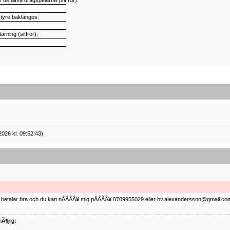
de älfva dragspelarna (siffror):
styre baklänges:
tärning (siffror):
2026 kl. 09:52:43)
ag betalar bra och du kan nÃÂÃÂ¥ mig pÃÂÃÂ¥ 0709955029 eller hv.alexandersson@gmail.com 
Ã¶jligt