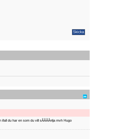
ifall du har en som du vill sÃÂÃÂ¤lja mvh Hugo