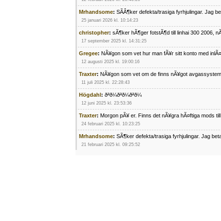
Mrhandsome
:
SÃÂ¶ker defekta/trasiga fyrhjulingar. Jag 
25 januari 2026 kl. 10:14:23
christopher
:
sÃ¶ker hÃ¶ger fotstÃ¶d till linhai 300 2006, 
17 september 2025 kl. 14:31:25
Gregee
:
NÃ¥gon som vet hur man fÃ¥r sitt konto med inlÃ
12 augusti 2025 kl. 19:00:16
Traxter
:
NÃ¥gon som vet om de finns nÃ¥got avgassystem
11 juli 2025 kl. 22:28:43
Högdahl
:
ðªð¼ðªð¼ðªð¼
12 juni 2025 kl. 23:53:36
Traxter
:
Morgon pÃ¥ er. Finns det nÃ¥gra hÃ¤ftiga mods ti
24 februari 2025 kl. 10:23:25
Mrhandsome
:
SÃ¶ker defekta/trasiga fyrhjulingar. Jag be
21 februari 2025 kl. 09:25:52
Oscar5
:
NÃ¥gon som vet vad man kan begÃ¤ra fÃ¶r en Ho
4 februari 2025 kl. 19:20:50
Oscar5
:
44
4 februari 2025 kl. 19:15:36
Greger59
:
NÃ¤gon som vet har en Cetek 500 EFI
15 januari 2025 kl. 23:49:44
Mrhandsome
:
SÃÂ¶ker defekta/trasiga fyrhjulingar. Jag 