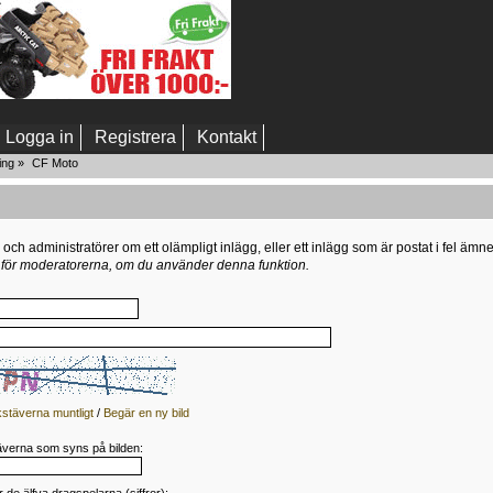
Logga in
Registrera
Kontakt
ing
»
CF Moto
h administratörer om ett olämpligt inlägg, eller ett inlägg som är postat i fel ämne
s för moderatorerna, om du använder denna funktion.
stäverna muntligt
/
Begär en ny bild
täverna som syns på bilden: