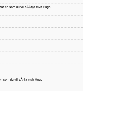
har en som du vill sÃÂ¤lja mvh Hugo
en som du vill sÃ¤lja mvh Hugo
har en som du vill sÃÂ¤lja mvh Hugo