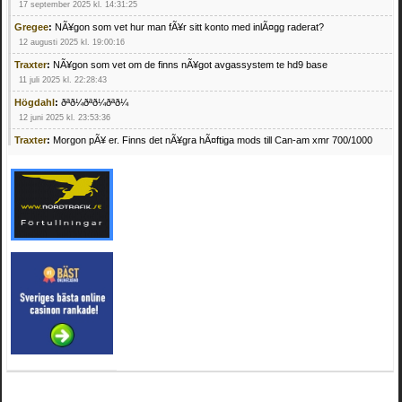
17 september 2025 kl. 14:31:25
Gregee
:
NÃ¥gon som vet hur man fÃ¥r sitt konto med inlÃ¤gg raderat?
12 augusti 2025 kl. 19:00:16
Traxter
:
NÃ¥gon som vet om de finns nÃ¥got avgassystem te hd9 base
11 juli 2025 kl. 22:28:43
Högdahl
:
ðªð¼ðªð¼ðªð¼
12 juni 2025 kl. 23:53:36
Traxter
:
Morgon pÃ¥ er. Finns det nÃ¥gra hÃ¤ftiga mods till Can-am xmr 700/1000
24 februari 2025 kl. 10:23:25
Mrhandsome
:
SÃ¶ker defekta/trasiga fyrhjulingar. Jag betalar bra och du kan nÃ¥ mig
pÃ¥ 0709955029 eller hv.alexandersson@gmail.com ifall du har en som du vill sÃ¤lja
mvh Hugo
21 februari 2025 kl. 09:25:52
Oscar5
:
NÃ¥gon som vet vad man kan begÃ¤ra fÃ¶r en Honda TRX 350 FE 2005
med snÃ¶blad som fungerar utmÃ¤rkt .Har Ã¤rft den
4 februari 2025 kl. 19:20:50
Oscar5
:
44
4 februari 2025 kl. 19:15:36
Greger59
:
NÃ¤gon som vet har en Cetek 500 EFI
15 januari 2025 kl. 23:49:44
Mrhandsome
:
SÃÂ¶ker defekta/trasiga fyrhjulingar. Jag betalar bra och du kan nÃÂ¥
mig pÃÂ¥ 0709955029 eller hv.alexandersson@gmail.com ifall du har en som du vill
sÃÂ¤lja mvh Hugo