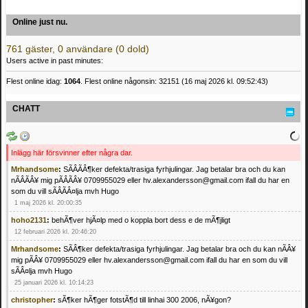
Online just nu.
761 gäster, 0 användare (0 dold)
Users active in past minutes:
Flest online idag:
1064
. Flest online någonsin: 32151 (16 maj 2026 kl. 09:52:43)
CHATT
Inlägg här försvinner efter några dar.
Mrhandsome
:
SÃÂÃÂ¶ker defekta/trasiga fyrhjulingar. Jag betalar bra och du kan
nÃÂÃÂ¥ mig pÃÂÃÂ¥ 0709955029 eller hv.alexandersson@gmail.com ifall du har en
som du vill sÃÂÃÂ¤lja mvh Hugo
1 maj 2026 kl. 20:00:35
hoho2131
:
behÃ¶ver hjÃ¤lp med o koppla bort dess e de mÃ¶jligt
12 februari 2026 kl. 20:46:20
Mrhandsome
:
SÃÂ¶ker defekta/trasiga fyrhjulingar. Jag betalar bra och du kan nÃÂ¥
mig pÃÂ¥ 0709955029 eller hv.alexandersson@gmail.com ifall du har en som du vill
sÃÂ¤lja mvh Hugo
25 januari 2026 kl. 10:14:23
christopher
:
sÃ¶ker hÃ¶ger fotstÃ¶d till linhai 300 2006, nÃ¥gon?