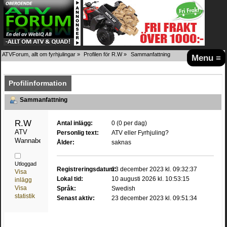
ATVForum, allt om fyrhjulingar
»
Profilen för R.W
»
Sammanfattning
Menu ≡
Profilinformation
Sammanfattning
R.W 
Antal inlägg:
0 (0 per dag)
ATV 
Personlig text:
ATV eller Fyrhjuling?
Wannabe
Ålder:
saknas
Utloggad
Registreringsdatum:
23 december 2023 kl. 09:32:37
Visa
Lokal tid:
10 augusti 2026 kl. 10:53:15
inlägg
Visa
Språk:
Swedish
statistik
Senast aktiv:
23 december 2023 kl. 09:51:34