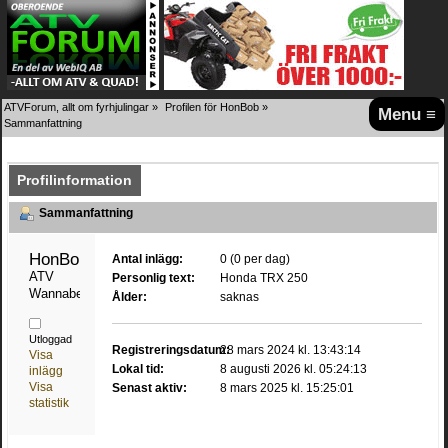
ATVForum, allt om fyrhjulingar
»
Profilen för HonBob
»
Menu ≡
Sammanfattning
Profilinformation
Sammanfattning
HonBob 
Antal inlägg:
0 (0 per dag)
ATV 
Personlig text:
Honda TRX 250
Wannabe
Ålder:
saknas
Utloggad
Registreringsdatum:
28 mars 2024 kl. 13:43:14
Visa
Lokal tid:
8 augusti 2026 kl. 05:24:13
inlägg
Visa
Senast aktiv:
8 mars 2025 kl. 15:25:01
statistik