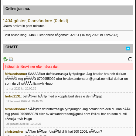
Online just nu.
1404 gäster, 0 användare (0 dold)
Users active in past minutes:
Flest online idag:
1383
. Flest online någonsin: 32151 (16 maj 2026 kl. 09:52:43)
CHATT
Inlägg här försvinner efter några dar.
Mrhandsome
:
SÃÂÃÂ¶ker defekta/trasiga fyrhjulingar. Jag betalar bra och du kan
nÃÂÃÂ¥ mig pÃÂÃÂ¥ 0709955029 eller hv.alexandersson@gmail.com ifall du har en
som du vill sÃÂÃÂ¤lja mvh Hugo
1 maj 2026 kl. 20:00:35
hoho2131
:
behÃ¶ver hjÃ¤lp med o koppla bort dess e de mÃ¶jligt
12 februari 2026 kl. 20:46:20
Mrhandsome
:
SÃÂ¶ker defekta/trasiga fyrhjulingar. Jag betalar bra och du kan nÃÂ¥
mig pÃÂ¥ 0709955029 eller hv.alexandersson@gmail.com ifall du har en som du vill
sÃÂ¤lja mvh Hugo
25 januari 2026 kl. 10:14:23
christopher
:
sÃ¶ker hÃ¶ger fotstÃ¶d till linhai 300 2006, nÃ¥gon?