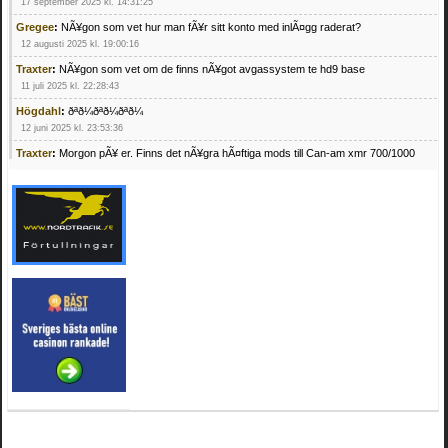
17 september 2025 kl. 14:31:25
Gregee
:
NÃ¥gon som vet hur man fÃ¥r sitt konto med inlÃ¤gg raderat?
12 augusti 2025 kl. 19:00:16
Traxter
:
NÃ¥gon som vet om de finns nÃ¥got avgassystem te hd9 base
11 juli 2025 kl. 22:28:43
Högdahl
:
ðªð¼ðªð¼ðªð¼
12 juni 2025 kl. 23:53:36
Traxter
:
Morgon pÃ¥ er. Finns det nÃ¥gra hÃ¤ftiga mods till Can-am xmr 700/1000
24 februari 2025 kl. 10:23:25
Mrhandsome
:
SÃ¶ker defekta/trasiga fyrhjulingar. Jag betalar bra och du kan nÃ¥ mig
pÃ¥ 0709955029 eller hv.alexandersson@gmail.com ifall du har en som du vill sÃ¤lja
mvh Hugo
21 februari 2025 kl. 09:25:52
Oscar5
:
NÃ¥gon som vet vad man kan begÃ¤ra fÃ¶r en Honda TRX 350 FE 2005
med snÃ¶blad som fungerar utmÃ¤rkt .Har Ã¤rft den
4 februari 2025 kl. 19:20:50
Oscar5
:
44
4 februari 2025 kl. 19:15:36
Greger59
:
NÃ¤gon som vet har en Cetek 500 EFI
15 januari 2025 kl. 23:49:44
Mrhandsome
:
SÃÂ¶ker defekta/trasiga fyrhjulingar. Jag betalar bra och du kan nÃÂ¥
mig pÃÂ¥ 0709955029 eller hv.alexandersson@gmail.com ifall du har en som du vill
sÃÂ¤lja mvh Hugo