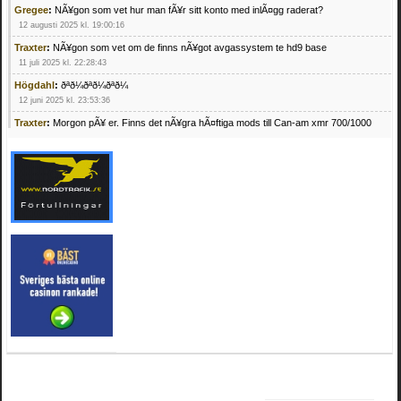
Gregee
:
NÃ¥gon som vet hur man fÃ¥r sitt konto med inlÃ¤gg raderat?
12 augusti 2025 kl. 19:00:16
Traxter
:
NÃ¥gon som vet om de finns nÃ¥got avgassystem te hd9 base
11 juli 2025 kl. 22:28:43
Högdahl
:
ðªð¼ðªð¼ðªð¼
12 juni 2025 kl. 23:53:36
Traxter
:
Morgon pÃ¥ er. Finns det nÃ¥gra hÃ¤ftiga mods till Can-am xmr 700/1000
24 februari 2025 kl. 10:23:25
Mrhandsome
:
SÃ¶ker defekta/trasiga fyrhjulingar. Jag betalar bra och du kan nÃ¥ mig
pÃ¥ 0709955029 eller hv.alexandersson@gmail.com ifall du har en som du vill sÃ¤lja
mvh Hugo
21 februari 2025 kl. 09:25:52
Oscar5
:
NÃ¥gon som vet vad man kan begÃ¤ra fÃ¶r en Honda TRX 350 FE 2005
med snÃ¶blad som fungerar utmÃ¤rkt .Har Ã¤rft den
4 februari 2025 kl. 19:20:50
Oscar5
:
44
4 februari 2025 kl. 19:15:36
Greger59
:
NÃ¤gon som vet har en Cetek 500 EFI
15 januari 2025 kl. 23:49:44
Mrhandsome
:
SÃÂ¶ker defekta/trasiga fyrhjulingar. Jag betalar bra och du kan nÃÂ¥
mig pÃÂ¥ 0709955029 eller hv.alexandersson@gmail.com ifall du har en som du vill
sÃÂ¤lja mvh Hugo
4 januari 2025 kl. 00:28:39