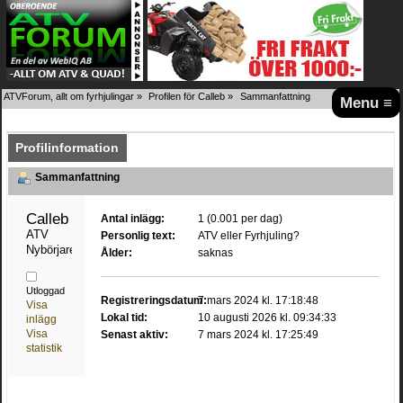
ATVForum, allt om fyrhjulingar
»
Profilen för Calleb
»
Sammanfattning
Menu ≡
Profilinformation
Sammanfattning
Calleb 
Antal inlägg:
1 (0.001 per dag)
ATV 
Personlig text:
ATV eller Fyrhjuling?
Nybörjare
Ålder:
saknas
Utloggad
Registreringsdatum:
7 mars 2024 kl. 17:18:48
Visa
Lokal tid:
10 augusti 2026 kl. 09:34:33
inlägg
Visa
Senast aktiv:
7 mars 2024 kl. 17:25:49
statistik