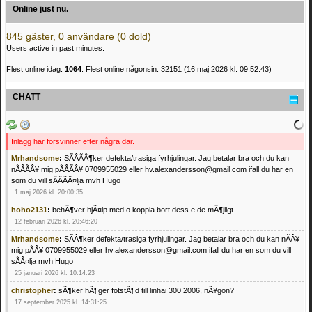
Online just nu.
845 gäster, 0 användare (0 dold)
Users active in past minutes:
Flest online idag:
1064
. Flest online någonsin: 32151 (16 maj 2026 kl. 09:52:43)
CHATT
Inlägg här försvinner efter några dar.
Mrhandsome
:
SÃÂÃÂ¶ker defekta/trasiga fyrhjulingar. Jag betalar bra och du kan
nÃÂÃÂ¥ mig pÃÂÃÂ¥ 0709955029 eller hv.alexandersson@gmail.com ifall du har en
som du vill sÃÂÃÂ¤lja mvh Hugo
1 maj 2026 kl. 20:00:35
hoho2131
:
behÃ¶ver hjÃ¤lp med o koppla bort dess e de mÃ¶jligt
12 februari 2026 kl. 20:46:20
Mrhandsome
:
SÃÂ¶ker defekta/trasiga fyrhjulingar. Jag betalar bra och du kan nÃÂ¥
mig pÃÂ¥ 0709955029 eller hv.alexandersson@gmail.com ifall du har en som du vill
sÃÂ¤lja mvh Hugo
25 januari 2026 kl. 10:14:23
christopher
:
sÃ¶ker hÃ¶ger fotstÃ¶d till linhai 300 2006, nÃ¥gon?
17 september 2025 kl. 14:31:25