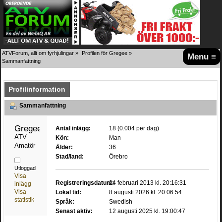
ATVForum, allt om fyrhjulingar
»
Profilen för Gregee
»
Menu ≡
Sammanfattning
Profilinformation
Sammanfattning
Gregee 
Antal inlägg:
18 (0.004 per dag)
ATV 
Kön:
Man
Amatör
Ålder:
36
Stad/land:
Örebro
Utloggad
Visa
Registreringsdatum:
24 februari 2013 kl. 20:16:31
inlägg
Visa
Lokal tid:
8 augusti 2026 kl. 20:06:54
statistik
Språk:
Swedish
Senast aktiv:
12 augusti 2025 kl. 19:00:47