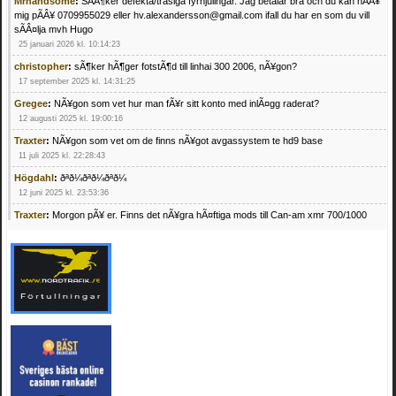
Mrhandsome
:
SÃÂ¶ker defekta/trasiga fyrhjulingar. Jag betalar bra och du kan nÃÂ¥
mig pÃÂ¥ 0709955029 eller hv.alexandersson@gmail.com ifall du har en som du vill
sÃÂ¤lja mvh Hugo
25 januari 2026 kl. 10:14:23
christopher
:
sÃ¶ker hÃ¶ger fotstÃ¶d till linhai 300 2006, nÃ¥gon?
17 september 2025 kl. 14:31:25
Gregee
:
NÃ¥gon som vet hur man fÃ¥r sitt konto med inlÃ¤gg raderat?
12 augusti 2025 kl. 19:00:16
Traxter
:
NÃ¥gon som vet om de finns nÃ¥got avgassystem te hd9 base
11 juli 2025 kl. 22:28:43
Högdahl
:
ðªð¼ðªð¼ðªð¼
12 juni 2025 kl. 23:53:36
Traxter
:
Morgon pÃ¥ er. Finns det nÃ¥gra hÃ¤ftiga mods till Can-am xmr 700/1000
24 februari 2025 kl. 10:23:25
Mrhandsome
:
SÃ¶ker defekta/trasiga fyrhjulingar. Jag betalar bra och du kan nÃ¥ mig
pÃ¥ 0709955029 eller hv.alexandersson@gmail.com ifall du har en som du vill sÃ¤lja
mvh Hugo
21 februari 2025 kl. 09:25:52
Oscar5
:
NÃ¥gon som vet vad man kan begÃ¤ra fÃ¶r en Honda TRX 350 FE 2005
med snÃ¶blad som fungerar utmÃ¤rkt .Har Ã¤rft den
4 februari 2025 kl. 19:20:50
Oscar5
:
44
4 februari 2025 kl. 19:15:36