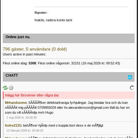
Signatur:
Inaktiv, radera konto tack
Online just nu.
796 gäster, 0 användare (0 dold)
Users active in past minutes:
Flest online idag:
5308
. Flest online någonsin: 32151 (16 maj 2026 kl. 09:52:43)
CHATT
Inlägg här försvinner efter några dar.
Mrhandsome
:
SÃÂÃÂ¶ker defekta/trasiga fyrhjulingar. Jag betalar bra och du kan
nÃÂÃÂ¥ mig pÃÂÃÂ¥ 0709955029 eller hv.alexandersson@gmail.com ifall du har en
som du vill sÃÂÃÂ¤lja mvh Hugo
1 maj 2026 kl. 20:00:35
hoho2131
:
behÃ¶ver hjÃ¤lp med o koppla bort dess e de mÃ¶jligt
12 februari 2026 kl. 20:46:20