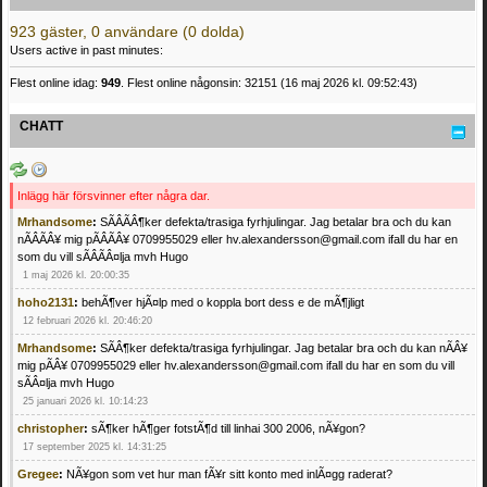
923 gäster, 0 användare (0 dolda)
Users active in past minutes:
Flest online idag:
949
. Flest online någonsin: 32151 (16 maj 2026 kl. 09:52:43)
CHATT
Inlägg här försvinner efter några dar.
Mrhandsome
:
SÃÂÃÂ¶ker defekta/trasiga fyrhjulingar. Jag betalar bra och du kan
nÃÂÃÂ¥ mig pÃÂÃÂ¥ 0709955029 eller hv.alexandersson@gmail.com ifall du har en
som du vill sÃÂÃÂ¤lja mvh Hugo
1 maj 2026 kl. 20:00:35
hoho2131
:
behÃ¶ver hjÃ¤lp med o koppla bort dess e de mÃ¶jligt
12 februari 2026 kl. 20:46:20
Mrhandsome
:
SÃÂ¶ker defekta/trasiga fyrhjulingar. Jag betalar bra och du kan nÃÂ¥
mig pÃÂ¥ 0709955029 eller hv.alexandersson@gmail.com ifall du har en som du vill
sÃÂ¤lja mvh Hugo
25 januari 2026 kl. 10:14:23
christopher
:
sÃ¶ker hÃ¶ger fotstÃ¶d till linhai 300 2006, nÃ¥gon?
17 september 2025 kl. 14:31:25
Gregee
:
NÃ¥gon som vet hur man fÃ¥r sitt konto med inlÃ¤gg raderat?