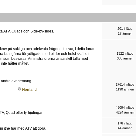
201 inlägg
ika ATV, Quads och Side-by-sides.
17 ämnen
 krav på sakliga och adekvata frågor och svar, i detta forum
ra bra, gärna förtydligade med bilder och helst skall ett
1322 inlägg
an som besvaras. Aministratörerna är särskilt tuffa med
338 ämnen
nte håller måttet.
och andra evenemang.
17614 inlägg
1190 ämnen
Norrland
48094 inlägg
TV, Quad eller fyrhjulingar
4224 ämnen
176 inlägg
som itne har med ATV att göra.
44 ämnen