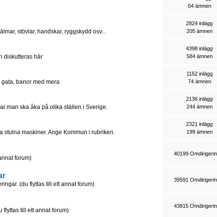
64 ämnen
2824 inlägg
lmar, stövlar, handskar, ryggskydd osv...
205 ämnen
4398 inlägg
an diskutteras här
584 ämnen
1152 inlägg
g, gata, banor med mera
74 ämnen
2136 inlägg
ar man ska åka på olika ställen i Sverige.
244 ämnen
2321 inlägg
era stulna maskiner. Ange Kommun i rubriken.
199 ämnen
40199 Omdirigeri
t annat forum)
ar
39591 Omdirigeri
ngar. (du flyttas till ett annat forum)
43815 Omdirigeri
lyttas till ett annat forum)