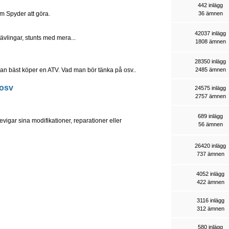
442 inlägg
m Spyder att göra.
36 ämnen
42037 inlägg
tävlingar, stunts med mera...
1808 ämnen
28350 inlägg
r man bäst köper en ATV. Vad man bör tänka på osv..
2485 ämnen
 osv
24575 inlägg
2757 ämnen
689 inlägg
revigar sina modifikationer, reparationer eller
56 ämnen
26420 inlägg
737 ämnen
4052 inlägg
422 ämnen
3116 inlägg
312 ämnen
580 inlägg