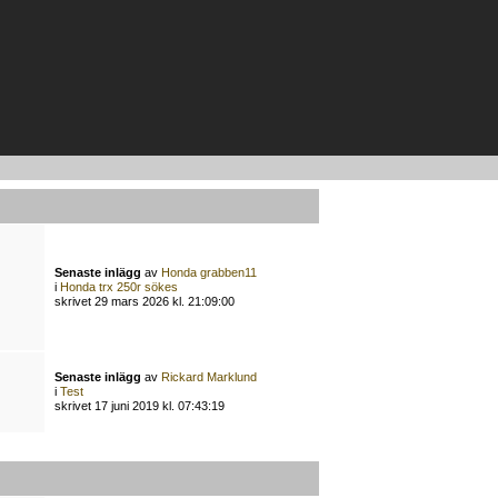
Senaste inlägg
av
Honda grabben11
i
Honda trx 250r sökes
skrivet 29 mars 2026 kl. 21:09:00
Senaste inlägg
av
Rickard Marklund
i
Test
skrivet 17 juni 2019 kl. 07:43:19