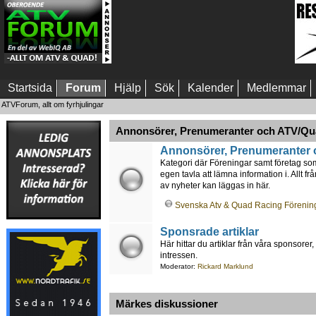
Startsida
Forum
Hjälp
Sök
Kalender
Medlemmar
ATVForum, allt om fyrhjulingar
Annonsörer, Prenumeranter och ATV/Qu
Annonsörer, Prenumeranter 
Kategori där Föreningar samt företag so
egen tavla att lämna information i. Allt f
av nyheter kan läggas in här.
Svenska Atv & Quad Racing Förenin
Sponsrade artiklar
Här hittar du artiklar från våra sponsore
intressen.
Moderator:
Rickard Marklund
Märkes diskussioner