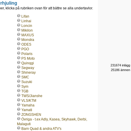
rhjuling
r, klicka på rubriken ovan för att bättre se alla undertavlor.
Lifan
Linhai
Loncin
Mikilon
MAXUS
Monstra
ODES
PGO
Polaris
PS Moto
Quinqgi
231674 inlägg
Segway
25186 ämnen
Shineray
SMC
Suzuki
Sym
TGB
TWS/Jianshe
VLS/KTM
Yamaha
Yamati
ZONGSHEN
Övriga - t.ex Adly, Kasea, Skyhawk, Derbi,
Malaguti
Barn Quad & andra ATV's