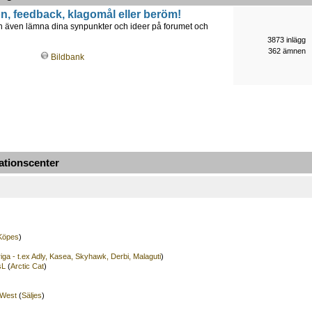
, feedback, klagomål eller beröm!
an även lämna dina synpunkter och ideer på forumet och
3873 inlägg
362 ämnen
Bildbank
mationscenter
Köpes
)
iga - t.ex Adly, Kasea, Skyhawk, Derbi, Malaguti
)
sL
(
Arctic Cat
)
West
(
Säljes
)