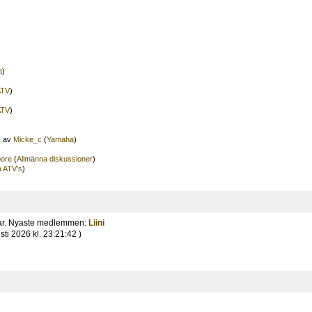
t
)
ATV
)
ATV
)
)
av
Micke_c
(
Yamaha
)
ore
(
Allmänna diskussioner
)
 ATV's
)
ar. Nyaste medlemmen:
Liini
sti 2026 kl. 23:21:42 )