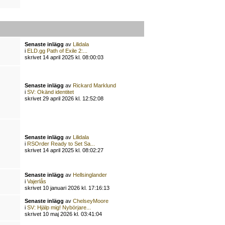
Senaste inlägg
av
Lilidala
i
ELD.gg Path of Exile 2:...
skrivet 14 april 2025 kl. 08:00:03
Senaste inlägg
av
Rickard Marklund
i
SV: Okänd identitet
skrivet 29 april 2026 kl. 12:52:08
Senaste inlägg
av
Lilidala
i
RSOrder Ready to Set Sa...
skrivet 14 april 2025 kl. 08:02:27
Senaste inlägg
av
Hellsinglander
i
Vajerlås
skrivet 10 januari 2026 kl. 17:16:13
Senaste inlägg
av
ChelseyMoore
i
SV: Hjälp mig! Nybörjare...
skrivet 10 maj 2026 kl. 03:41:04