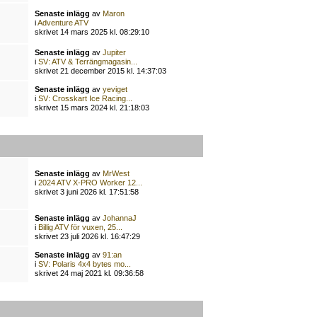
Senaste inlägg
av
Maron
i
Adventure ATV
skrivet 14 mars 2025 kl. 08:29:10
Senaste inlägg
av
Jupiter
i
SV: ATV & Terrängmagasin...
skrivet 21 december 2015 kl. 14:37:03
Senaste inlägg
av
yeviget
i
SV: Crosskart Ice Racing...
skrivet 15 mars 2024 kl. 21:18:03
Senaste inlägg
av
MrWest
i
2024 ATV X-PRO Worker 12...
skrivet 3 juni 2026 kl. 17:51:58
Senaste inlägg
av
JohannaJ
i
Billig ATV för vuxen, 25...
skrivet 23 juli 2026 kl. 16:47:29
Senaste inlägg
av
91:an
i
SV: Polaris 4x4 bytes mo...
skrivet 24 maj 2021 kl. 09:36:58