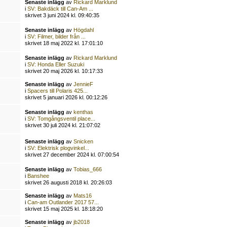
Senaste inlägg
av
Rickard Marklund
i
SV: Bakdäck till Can-Am ...
skrivet 3 juni 2024 kl. 09:40:35
Senaste inlägg
av
Högdahl
i
SV: Filmer, bilder från ...
skrivet 18 maj 2022 kl. 17:01:10
Senaste inlägg
av
Rickard Marklund
i
SV: Honda Eller Suzuki
skrivet 20 maj 2026 kl. 10:17:33
Senaste inlägg
av
JennieF
i
Spacers till Polaris 425...
skrivet 5 januari 2026 kl. 00:12:26
Senaste inlägg
av
kenthas
i
SV: Tomgångsventil place...
skrivet 30 juli 2024 kl. 21:07:02
Senaste inlägg
av
Snicken
i
SV: Elektrisk plogvinkel...
skrivet 27 december 2024 kl. 07:00:54
Senaste inlägg
av
Tobias_666
i
Banshee
skrivet 26 augusti 2018 kl. 20:26:03
Senaste inlägg
av
Mats16
i
Can-am Outlander 2017 57...
skrivet 15 maj 2025 kl. 18:18:20
Senaste inlägg
av
jb2018