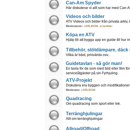
Can-Am Spyder
Här diskuterar vi allt som har med Can-A
Videos och bilder
ATV Videos och bilder från privata arkiv, 
Moderatorer:
cARLBOM
,
scrambler
Köpa en ATV
Hjälp till att bygga upp en guide till hu
Tillbehör, stötdämpare, däck
Vilka är bäst, prisvärda osv...
Guidetavlan - så gör man!
En tavla för de som med bild eller film fö
serviceåtgärder på sin Fyrhjuling.
ATV-Projekt
Diskutera era byggen och modifikationer
Moderator:
cARLBOM
Quadracing
Om quadracing som sport eller lek.
Terränghjulingar
Allt om terränghjulingar
Allroad/Offroad