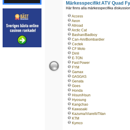
Märkesspecifikt ATV Quad Fy
Här finns alla märkesspecifika diskussione
Access
Aeon
Allroad
Arctic Cat
Bashan/Badboy
Can-Am/Bombardier
Cectek
CF Moto
Dinli
E-TON
Fast Power
FYM
Gamax
GASGAS
Genata
Goes
Honda
Hisun/Hsun
Hyosung
Kangchao
Kawasaki
Kazuma/Viarelli/Titan
KTM
Kymco