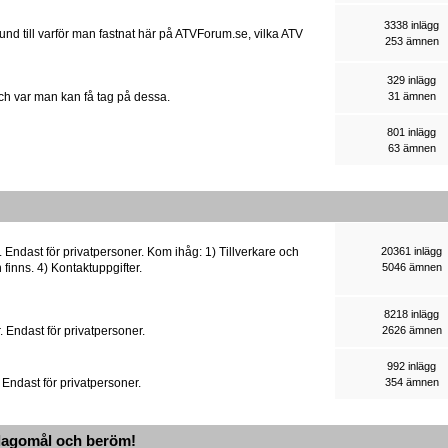
3338 inlägg
rund till varför man fastnat här på ATVForum.se, vilka ATV
253 ämnen
329 inlägg
och var man kan få tag på dessa.
31 ämnen
801 inlägg
63 ämnen
 Endast för privatpersoner. Kom ihåg: 1) Tillverkare och
20361 inlägg
 finns. 4) Kontaktuppgifter.
5046 ämnen
8218 inlägg
 Endast för privatpersoner.
2626 ämnen
992 inlägg
 Endast för privatpersoner.
354 ämnen
lagomål och beröm!