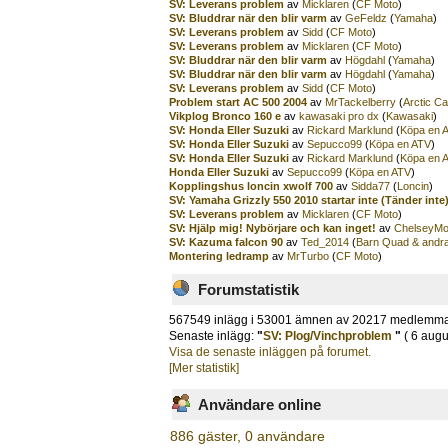
SV: Leverans problem
av
Micklaren
(
CF Moto
)
SV: Bluddrar när den blir varm
av
GeFeldz
(
Yamaha
)
SV: Leverans problem
av
Sidd
(
CF Moto
)
SV: Leverans problem
av
Micklaren
(
CF Moto
)
SV: Bluddrar när den blir varm
av
Högdahl
(
Yamaha
)
SV: Bluddrar när den blir varm
av
Högdahl
(
Yamaha
)
SV: Leverans problem
av
Sidd
(
CF Moto
)
Problem start AC 500 2004
av
MrTackelberry
(
Arctic Ca
Vikplog Bronco 160 e
av
kawasaki pro dx
(
Kawasaki
)
SV: Honda Eller Suzuki
av
Rickard Marklund
(
Köpa en 
SV: Honda Eller Suzuki
av
Sepucco99
(
Köpa en ATV
)
SV: Honda Eller Suzuki
av
Rickard Marklund
(
Köpa en 
Honda Eller Suzuki
av
Sepucco99
(
Köpa en ATV
)
Kopplingshus loncin xwolf 700
av
Sidda77
(
Loncin
)
SV: Yamaha Grizzly 550 2010 startar inte (Tänder inte
SV: Leverans problem
av
Micklaren
(
CF Moto
)
SV: Hjälp mig! Nybörjare och kan inget!
av
ChelseyMo
SV: Kazuma falcon 90
av
Ted_2014
(
Barn Quad & andra
Montering ledramp
av
MrTurbo
(
CF Moto
)
Forumstatistik
567549 inlägg i 53001 ämnen av 20217 medlemm
Senaste inlägg:
"
SV: Plog/Vinchproblem
"
( 6 augu
Visa de senaste inläggen på forumet.
[Mer statistik]
Användare online
886 gäster, 0 användare