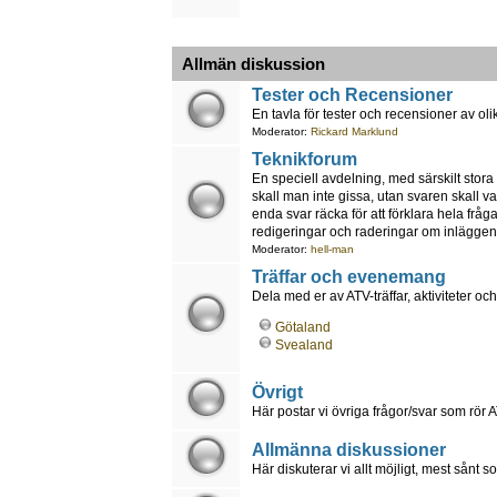
Allmän diskussion
Tester och Recensioner
En tavla för tester och recensioner av ol
Moderator:
Rickard Marklund
Teknikforum
En speciell avdelning, med särskilt stora
skall man inte gissa, utan svaren skall va
enda svar räcka för att förklara hela fråg
redigeringar och raderingar om inläggen i
Moderator:
hell-man
Träffar och evenemang
Dela med er av ATV-träffar, aktiviteter 
Götaland
Svealand
Övrigt
Här postar vi övriga frågor/svar som rör A
Allmänna diskussioner
Här diskuterar vi allt möjligt, mest sånt 