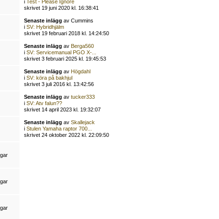
i
Test - Please Ignore
skrivet 19 juni 2020 kl. 16:38:41
Senaste inlägg
av Cummins
i
SV: Hybridhjälm
skrivet 19 februari 2018 kl. 14:24:50
Senaste inlägg
av
Berga560
i
SV: Servicemanual PGO X-...
skrivet 3 februari 2025 kl. 19:45:53
Senaste inlägg
av
Högdahl
i
SV: köra på bakhjul
skrivet 3 juli 2016 kl. 13:42:56
Senaste inlägg
av
tucker333
i
SV: Atv falun??
skrivet 14 april 2023 kl. 19:32:07
Senaste inlägg
av
Skallejack
i
Stulen Yamaha raptor 700...
skrivet 24 oktober 2022 kl. 22:09:50
ngar
ngar
ngar