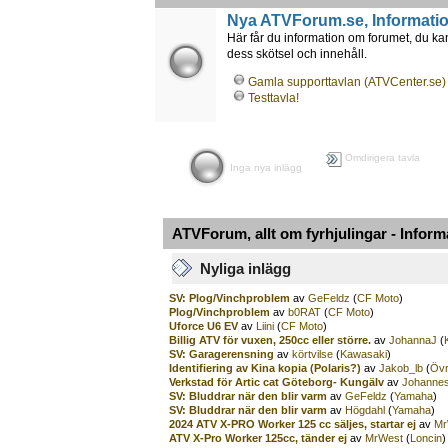
Nya ATVForum.se, Information
Här får du information om forumet, du k
dess skötsel och innehåll.
Gamla supporttavlan (ATVCenter.se)
Testtavla!
Omdirigera tavla
Inga nya inlägg
ATVForum, allt om fyrhjulingar - Infor
Nyliga inlägg
SV: Plog/Vinchproblem
av
GeFeldz
(
CF Moto
)
Plog/Vinchproblem
av
b0RAT
(
CF Moto
)
Uforce U6 EV
av
Liini
(
CF Moto
)
Billig ATV för vuxen, 250cc eller större.
av
JohannaJ
(
SV: Garagerensning
av
körtvilse
(
Kawasaki
)
Identifiering av Kina kopia (Polaris?)
av
Jakob_lb
(
Övr
Verkstad för Artic cat Göteborg- Kungälv
av
Johanne
SV: Bluddrar när den blir varm
av
GeFeldz
(
Yamaha
)
SV: Bluddrar när den blir varm
av
Högdahl
(
Yamaha
)
2024 ATV X-PRO Worker 125 cc säljes, startar ej
av
Mr
ATV X-Pro Worker 125cc, tänder ej
av
MrWest
(
Loncin
)