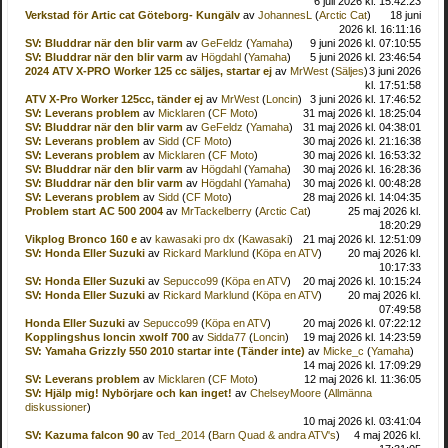
6 juli 2026 kl. 15:42:23
Verkstad för Artic cat Göteborg- Kungälv
av
JohannesL
(
Arctic Cat
)
18 juni
2026 kl. 16:11:16
SV: Bluddrar när den blir varm
av
GeFeldz
(
Yamaha
)
9 juni 2026 kl. 07:10:55
SV: Bluddrar när den blir varm
av
Högdahl
(
Yamaha
)
5 juni 2026 kl. 23:46:54
2024 ATV X-PRO Worker 125 cc säljes, startar ej
av
MrWest
(
Säljes
)
3 juni 2026
kl. 17:51:58
ATV X-Pro Worker 125cc, tänder ej
av
MrWest
(
Loncin
)
3 juni 2026 kl. 17:46:52
SV: Leverans problem
av
Micklaren
(
CF Moto
)
31 maj 2026 kl. 18:25:04
SV: Bluddrar när den blir varm
av
GeFeldz
(
Yamaha
)
31 maj 2026 kl. 04:38:01
SV: Leverans problem
av
Sidd
(
CF Moto
)
30 maj 2026 kl. 21:16:38
SV: Leverans problem
av
Micklaren
(
CF Moto
)
30 maj 2026 kl. 16:53:32
SV: Bluddrar när den blir varm
av
Högdahl
(
Yamaha
)
30 maj 2026 kl. 16:28:36
SV: Bluddrar när den blir varm
av
Högdahl
(
Yamaha
)
30 maj 2026 kl. 00:48:28
SV: Leverans problem
av
Sidd
(
CF Moto
)
28 maj 2026 kl. 14:04:35
Problem start AC 500 2004
av
MrTackelberry
(
Arctic Cat
)
25 maj 2026 kl.
18:20:29
Vikplog Bronco 160 e
av
kawasaki pro dx
(
Kawasaki
)
21 maj 2026 kl. 12:51:09
SV: Honda Eller Suzuki
av
Rickard Marklund
(
Köpa en ATV
)
20 maj 2026 kl.
10:17:33
SV: Honda Eller Suzuki
av
Sepucco99
(
Köpa en ATV
)
20 maj 2026 kl. 10:15:24
SV: Honda Eller Suzuki
av
Rickard Marklund
(
Köpa en ATV
)
20 maj 2026 kl.
07:49:58
Honda Eller Suzuki
av
Sepucco99
(
Köpa en ATV
)
20 maj 2026 kl. 07:22:12
Kopplingshus loncin xwolf 700
av
Sidda77
(
Loncin
)
19 maj 2026 kl. 14:23:59
SV: Yamaha Grizzly 550 2010 startar inte (Tänder inte)
av
Micke_c
(
Yamaha
)
14 maj 2026 kl. 17:09:29
SV: Leverans problem
av
Micklaren
(
CF Moto
)
12 maj 2026 kl. 11:36:05
SV: Hjälp mig! Nybörjare och kan inget!
av
ChelseyMoore
(
Allmänna
diskussioner
)
10 maj 2026 kl. 03:41:04
SV: Kazuma falcon 90
av
Ted_2014
(
Barn Quad & andra ATV's
)
4 maj 2026 kl.