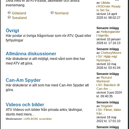
Dela med er av ATV-träffar, aktiviteter och andra
av
Lilidala
evenemang.
i
RSOrder Ready
to Set Sa...
Götaland
Norrland
skrivet 14 april
2025 kl. 08:02:27
Svealand
Senaste inlägg
Övrigt
av
Hellsinglander
Här postar vi övriga frågor/svar som rör ATV, Quad eller
i
Vajerlås
skrivet 10 januari
fyrhjulingar
2026 kl. 17:16:13
Senaste inlägg
Allmänna diskussioner
av
ChelseyMoore
i
SV: Hjälp mig!
Här diskuterar vi allt möjligt, mest sånt som itne har
Nybörjare...
med ATV att göra.
skrivet 10 maj
2026 kl. 03:41:04
Senaste inlägg
av
Rickard
Can-Am Spyder
Marklund
Här diskuterar vi allt som har med Can-Am Spyder att
i
SV: Bakdäck till
Can-Am ...
göra.
skrivet 3 juni 2024
kl. 09:40:35
Senaste inlägg
Videos och bilder
av
Högdahl
ATV Videos och bilder från privata arkiv, tävlingar,
i
SV: Filmer, bilder
från ...
stunts med mera...
skrivet 18 maj
Moderatorer:
cARLBOM
,
scrambler
2022 kl. 17:01:10
Senaste inlägg