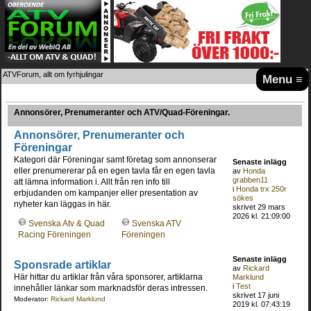
ATVForum, allt om fyrhjulingar
Menu ≡
Annonsörer, Prenumeranter och ATV/Quad-Föreningar.
Annonsörer, Prenumeranter och
Föreningar
Kategori där Föreningar samt företag som annonserar
Senaste inlägg
eller prenumererar på en egen tavla får en egen tavla
av
Honda
grabben11
att lämna information i. Allt från ren info till
i
Honda trx 250r
erbjudanden om kampanjer eller presentation av
sökes
nyheter kan läggas in här.
skrivet 29 mars
2026 kl. 21:09:00
Svenska Atv & Quad
Svenska ATV
Racing Föreningen
Föreningen
Senaste inlägg
Sponsrade artiklar
av
Rickard
Här hittar du artiklar från våra sponsorer, artiklarna
Marklund
i
Test
innehåller länkar som marknadsför deras intressen.
skrivet 17 juni
Moderator:
Rickard Marklund
2019 kl. 07:43:19