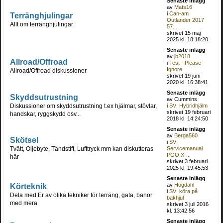
Senaste inlägg
av
Mats16
i
Can-am
Terränghjulingar
Outlander 2017
Allt om terränghjulingar
57...
skrivet 15 maj
2025 kl. 18:18:20
Senaste inlägg
av
jb2018
Allroad/Offroad
i
Test - Please
Ignore
Allroad/Offroad diskussioner
skrivet 19 juni
2020 kl. 16:38:41
Senaste inlägg
Skyddsutrustning
av Cummins
Diskussioner om skyddsutrustning t.ex hjälmar, stövlar,
i
SV: Hybridhjälm
skrivet 19 februari
handskar, ryggskydd osv...
2018 kl. 14:24:50
Senaste inlägg
av
Berga560
Skötsel
i
SV:
Tvätt, Oljebyte, Tändstift, Lufttryck mm kan diskutteras
Servicemanual
PGO X-...
här
skrivet 3 februari
2025 kl. 19:45:53
Senaste inlägg
Körteknik
av
Högdahl
i
SV: köra på
Dela med Er av olika tekniker för terräng, gata, banor
bakhjul
med mera
skrivet 3 juli 2016
kl. 13:42:56
Senaste inlägg