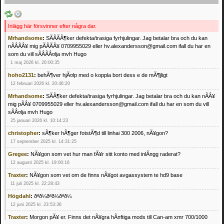
Inlägg här försvinner efter några dar.
Mrhandsome
:
SÃÂÃÂ¶ker defekta/trasiga fyrhjulingar. Jag betalar bra och du kan
nÃÂÃÂ¥ mig pÃÂÃÂ¥ 0709955029 eller hv.alexandersson@gmail.com ifall du har en
som du vill sÃÂÃÂ¤lja mvh Hugo
1 maj 2026 kl. 20:00:35
hoho2131
:
behÃ¶ver hjÃ¤lp med o koppla bort dess e de mÃ¶jligt
12 februari 2026 kl. 20:46:20
Mrhandsome
:
SÃÂ¶ker defekta/trasiga fyrhjulingar. Jag betalar bra och du kan nÃÂ¥
mig pÃÂ¥ 0709955029 eller hv.alexandersson@gmail.com ifall du har en som du vill
sÃÂ¤lja mvh Hugo
25 januari 2026 kl. 10:14:23
christopher
:
sÃ¶ker hÃ¶ger fotstÃ¶d till linhai 300 2006, nÃ¥gon?
17 september 2025 kl. 14:31:25
Gregee
:
NÃ¥gon som vet hur man fÃ¥r sitt konto med inlÃ¤gg raderat?
12 augusti 2025 kl. 19:00:16
Traxter
:
NÃ¥gon som vet om de finns nÃ¥got avgassystem te hd9 base
11 juli 2025 kl. 22:28:43
Högdahl
:
ðªð¼ðªð¼ðªð¼
12 juni 2025 kl. 23:53:36
Traxter
:
Morgon pÃ¥ er. Finns det nÃ¥gra hÃ¤ftiga mods till Can-am xmr 700/1000