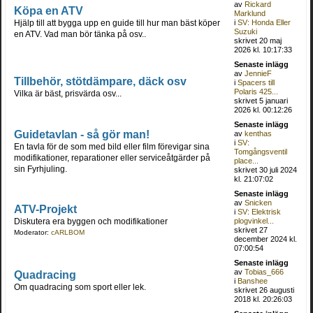
av
Rickard
Köpa en ATV
Marklund
Hjälp till att bygga upp en guide till hur man bäst köper
i
SV: Honda Eller
Suzuki
en ATV. Vad man bör tänka på osv..
skrivet 20 maj
2026 kl. 10:17:33
Senaste inlägg
av
JennieF
Tillbehör, stötdämpare, däck osv
i
Spacers till
Polaris 425...
Vilka är bäst, prisvärda osv...
skrivet 5 januari
2026 kl. 00:12:26
Senaste inlägg
Guidetavlan - så gör man!
av
kenthas
i
SV:
En tavla för de som med bild eller film förevigar sina
Tomgångsventil
modifikationer, reparationer eller serviceåtgärder på
place...
sin Fyrhjuling.
skrivet 30 juli 2024
kl. 21:07:02
Senaste inlägg
av
Snicken
ATV-Projekt
i
SV: Elektrisk
Diskutera era byggen och modifikationer
plogvinkel...
skrivet 27
Moderator:
cARLBOM
december 2024 kl.
07:00:54
Senaste inlägg
av
Tobias_666
Quadracing
i
Banshee
Om quadracing som sport eller lek.
skrivet 26 augusti
2018 kl. 20:26:03