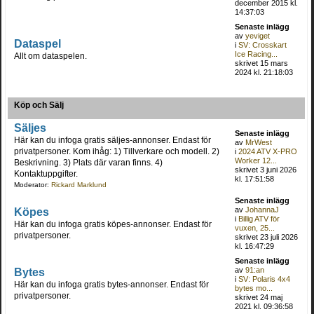
december 2015 kl.
14:37:03
Senaste inlägg
av
yeviget
Dataspel
i
SV: Crosskart
Ice Racing...
Allt om dataspelen.
skrivet 15 mars
2024 kl. 21:18:03
Köp och Sälj
Säljes
Senaste inlägg
Här kan du infoga gratis säljes-annonser. Endast för
av
MrWest
privatpersoner. Kom ihåg: 1) Tillverkare och modell. 2)
i
2024 ATV X-PRO
Worker 12...
Beskrivning. 3) Plats där varan finns. 4)
skrivet 3 juni 2026
Kontaktuppgifter.
kl. 17:51:58
Moderator:
Rickard Marklund
Senaste inlägg
Köpes
av
JohannaJ
i
Billig ATV för
Här kan du infoga gratis köpes-annonser. Endast för
vuxen, 25...
privatpersoner.
skrivet 23 juli 2026
kl. 16:47:29
Senaste inlägg
Bytes
av
91:an
i
SV: Polaris 4x4
Här kan du infoga gratis bytes-annonser. Endast för
bytes mo...
privatpersoner.
skrivet 24 maj
2021 kl. 09:36:58