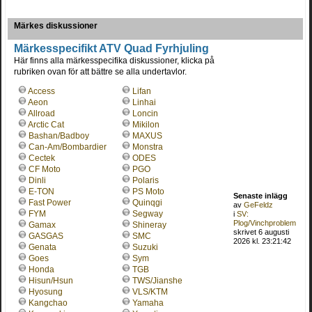
Märkes diskussioner
Märkesspecifikt ATV Quad Fyrhjuling
Här finns alla märkesspecifika diskussioner, klicka på
rubriken ovan för att bättre se alla undertavlor.
Access
Lifan
Aeon
Linhai
Allroad
Loncin
Arctic Cat
Mikilon
Bashan/Badboy
MAXUS
Can-Am/Bombardier
Monstra
Cectek
ODES
CF Moto
PGO
Dinli
Polaris
E-TON
PS Moto
Senaste inlägg
Fast Power
Quinqgi
av
GeFeldz
FYM
Segway
i
SV:
Plog/Vinchproblem
Gamax
Shineray
skrivet 6 augusti
GASGAS
SMC
2026 kl. 23:21:42
Genata
Suzuki
Goes
Sym
Honda
TGB
Hisun/Hsun
TWS/Jianshe
Hyosung
VLS/KTM
Kangchao
Yamaha