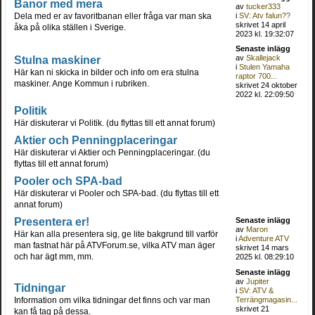
Banor med mera
av
tucker333
Dela med er av favoritbanan eller fråga var man ska
i
SV: Atv falun??
skrivet 14 april
åka på olika ställen i Sverige.
2023 kl. 19:32:07
Senaste inlägg
Stulna maskiner
av
Skallejack
i
Stulen Yamaha
Här kan ni skicka in bilder och info om era stulna
raptor 700...
maskiner. Ange Kommun i rubriken.
skrivet 24 oktober
2022 kl. 22:09:50
Politik
Här diskuterar vi Politik. (du flyttas till ett annat forum)
Aktier och Penningplaceringar
Här diskuterar vi Aktier och Penningplaceringar. (du
flyttas till ett annat forum)
Pooler och SPA-bad
Här diskuterar vi Pooler och SPA-bad. (du flyttas till ett
annat forum)
Presentera er!
Senaste inlägg
av
Maron
Här kan alla presentera sig, ge lite bakgrund till varför
i
Adventure ATV
man fastnat här på ATVForum.se, vilka ATV man äger
skrivet 14 mars
och har ägt mm, mm.
2025 kl. 08:29:10
Senaste inlägg
av
Jupiter
Tidningar
i
SV: ATV &
Information om vilka tidningar det finns och var man
Terrängmagasin...
skrivet 21
kan få tag på dessa.