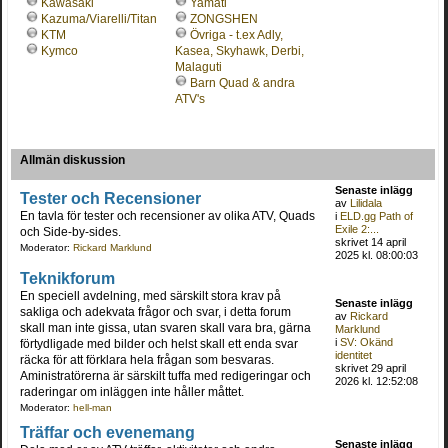
Kawasaki
Yamati
Kazuma/Viarelli/Titan
ZONGSHEN
KTM
Övriga - t.ex Adly,
Kymco
Kasea, Skyhawk, Derbi,
Malaguti
Barn Quad & andra
ATV's
Allmän diskussion
Senaste inlägg
Tester och Recensioner
av
Lilidala
En tavla för tester och recensioner av olika ATV, Quads
i
ELD.gg Path of
Exile 2:...
och Side-by-sides.
skrivet 14 april
Moderator:
Rickard Marklund
2025 kl. 08:00:03
Teknikforum
En speciell avdelning, med särskilt stora krav på
Senaste inlägg
sakliga och adekvata frågor och svar, i detta forum
av
Rickard
skall man inte gissa, utan svaren skall vara bra, gärna
Marklund
i
SV: Okänd
förtydligade med bilder och helst skall ett enda svar
identitet
räcka för att förklara hela frågan som besvaras.
skrivet 29 april
Aministratörerna är särskilt tuffa med redigeringar och
2026 kl. 12:52:08
raderingar om inläggen inte håller måttet.
Moderator:
hell-man
Träffar och evenemang
Senaste inlägg