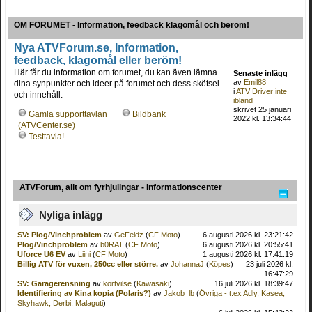
OM FORUMET - Information, feedback klagomål och beröm!
Nya ATVForum.se, Information,
feedback, klagomål eller beröm!
Här får du information om forumet, du kan även lämna
Senaste inlägg
av
Emil88
dina synpunkter och ideer på forumet och dess skötsel
i
ATV Driver inte
och innehåll.
ibland
skrivet 25 januari
Gamla supporttavlan
Bildbank
2022 kl. 13:34:44
(ATVCenter.se)
Testtavla!
ATVForum, allt om fyrhjulingar - Informationscenter
Nyliga inlägg
SV: Plog/Vinchproblem
av
GeFeldz
(
CF Moto
)
6 augusti 2026 kl. 23:21:42
Plog/Vinchproblem
av
b0RAT
(
CF Moto
)
6 augusti 2026 kl. 20:55:41
Uforce U6 EV
av
Liini
(
CF Moto
)
1 augusti 2026 kl. 17:41:19
Billig ATV för vuxen, 250cc eller större.
av
JohannaJ
(
Köpes
)
23 juli 2026 kl.
16:47:29
SV: Garagerensning
av
körtvilse
(
Kawasaki
)
16 juli 2026 kl. 18:39:47
Identifiering av Kina kopia (Polaris?)
av
Jakob_lb
(
Övriga - t.ex Adly, Kasea,
Skyhawk, Derbi, Malaguti
)